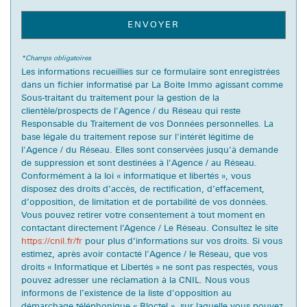
Propriétaires (vs. locataires)
56,07 %
ENVOYER
Taxe habitation
11,32 %
*Champs obligatoires
Taxe foncière
16,29 %
Les informations recueillies sur ce formulaire sont enregistrées
Habitants de moins de 25 ans
26,39 %
dans un fichier informatisé par La Boite Immo agissant comme
Sous-traitant du traitement pour la gestion de la
Habitants de 25 à 55 ans
35,34 %
clientèle/prospects de l'Agence / du Réseau qui reste
Responsable du Traitement de vos Données personnelles. La
Habitants de plus de 55 ans
38,27 %
base légale du traitement repose sur l'intérêt légitime de
Nombre d'enfants par famille
0,83
l'Agence / du Réseau. Elles sont conservées jusqu'à demande
de suppression et sont destinées à l'Agence / au Réseau.
Familles sans enfant
50,99 %
Conformément à la loi « informatique et libertés », vous
disposez des droits d’accès, de rectification, d’effacement,
Familles avec 1 ou 2 enfants
42,16 %
d’opposition, de limitation et de portabilité de vos données.
Maisons
68,64 %
Vous pouvez retirer votre consentement à tout moment en
contactant directement l’Agence / Le Réseau. Consultez le site
Appartements
31,36 %
https://cnil.fr/fr
pour plus d’informations sur vos droits. Si vous
estimez, après avoir contacté l'Agence / le Réseau, que vos
Familles avec 3 enfants
5,07 %
droits « Informatique et Libertés » ne sont pas respectés, vous
pouvez adresser une réclamation à la CNIL. Nous vous
informons de l’existence de la liste d'opposition au
démarchage téléphonique « Bloctel », sur laquelle vous pouvez