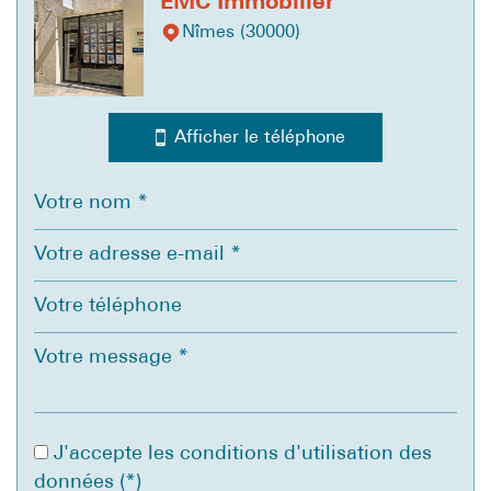
EMC Immobilier
Nîmes (30000)
Leaflet
|
©
Jawg
Maps
|
© OpenStreetMap
Bar
Afficher le téléphone
Collège
École maternelle
École primaire
Bureau de poste
Mairie
Presse et Tabac
statistiques
J'accepte les conditions d'utilisation des
données (*)
Nombre d'habitants
3 857