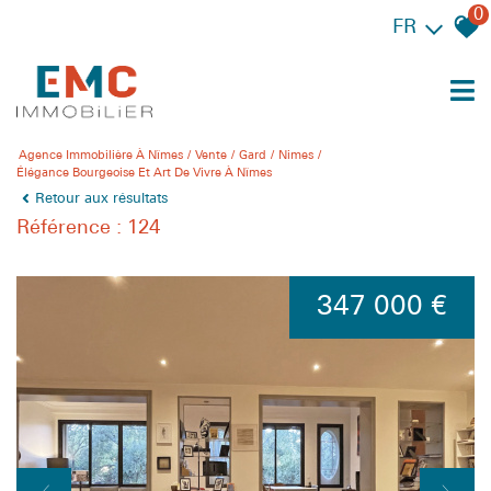
0
FR
Agence Immobilière À Nîmes
Vente
Gard
Nimes
Élégance Bourgeoise Et Art De Vivre À Nîmes
Retour aux résultats
Référence : 124
347 000 €