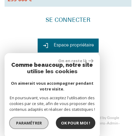
299 000 €
SE CONNECTER
Espace propriétaire
ADHÉRENTS
On en reste là
Comme beaucoup, notre site
utilise les cookies
On aimerait vous accompagner pendant
votre visite.
réalisé par
En poursuivant, vous acceptez l'utilisation des
cookies par ce site, afin de vous proposer des
contenus adaptés et réaliser des statistiques !
© 2026 | Tous droits réservés | Traduction powered by Google
PARAMÉTRER
OK POUR MOI !
Plan du site
Mentions légales
Nos honoraires
Liens
Admin
Toutes nos annonces
Politique RGPD