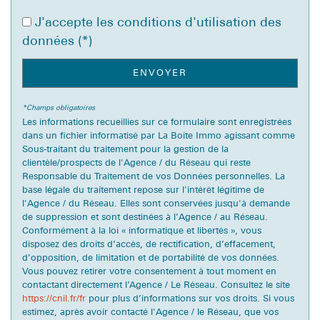
statistiques
J'accepte les conditions d'utilisation des
données (*)
Nombre d'habitants
146 710
ENVOYER
Propriétaires (vs. locataires)
41,02 %
Taxe habitation
29,33 %
*Champs obligatoires
Les informations recueillies sur ce formulaire sont enregistrées
Taxe foncière
31,05 %
dans un fichier informatisé par La Boite Immo agissant comme
Sous-traitant du traitement pour la gestion de la
Habitants de moins de 25 ans
32,13 %
clientèle/prospects de l'Agence / du Réseau qui reste
Habitants de 25 à 55 ans
36,78 %
Responsable du Traitement de vos Données personnelles. La
base légale du traitement repose sur l'intérêt légitime de
Habitants de plus de 55 ans
31,10 %
l'Agence / du Réseau. Elles sont conservées jusqu'à demande
de suppression et sont destinées à l'Agence / au Réseau.
Nombre d'enfants par famille
0,98
Conformément à la loi « informatique et libertés », vous
Familles sans enfant
46,18 %
disposez des droits d’accès, de rectification, d’effacement,
d’opposition, de limitation et de portabilité de vos données.
Familles avec 1 ou 2 enfants
44,70 %
Vous pouvez retirer votre consentement à tout moment en
contactant directement l’Agence / Le Réseau. Consultez le site
Maisons
30,42 %
https://cnil.fr/fr
pour plus d’informations sur vos droits. Si vous
Appartements
69,58 %
estimez, après avoir contacté l'Agence / le Réseau, que vos