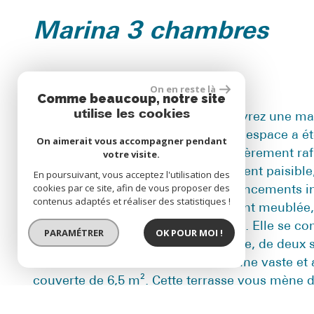
marina 3 chambres
description de l'offre
On en reste là
Comme beaucoup, notre site
utilise les cookies
Au bord de la Méditerranée, découvrez une mari
Camargue. Un bien rare où chaque espace a ét
On aimerait vous accompagner pendant
votre visite.
récemment du dernier étage et entièrement rafr
contemporain dans un environnement paisible, 
En poursuivant, vous acceptez l'utilisation des
cookies par ce site, afin de vous proposer des
sud. Vous serez séduits par ses agencements 
contenus adaptés et réaliser des statistiques !
marina peut être vendue entièrement meublée, p
dans un cadre chaleureux et soigné. Elle se 
PARAMÉTRER
OK POUR MOI !
d’un balcon ou d’une terrasse privée, de deux 
salon/cuisine de 28 m² ouvert sur une vaste et 
couverte de 6,5 m². Cette terrasse vous mène d
entièrement réservé à votre usage – aucune se